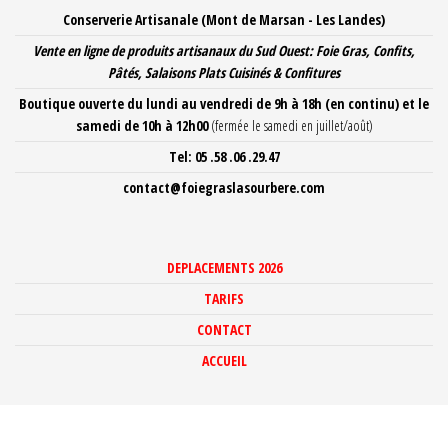
Aller
Conserverie Artisanale (Mont de Marsan - Les Landes)
au
Vente en ligne de produits artisanaux du Sud Ouest: Foie Gras, Confits,
contenu
Pâtés, Salaisons Plats Cuisinés
& Confitures
Boutique ouverte du lundi au vendredi de 9h à 18h
(en continu) et le
samedi de 10h à 12h00
(fermée le samedi en juillet/août)
Tel: 05 .58 .06 .29.47
contact@foiegraslasourbere.com
DEPLACEMENTS 2026
TARIFS
CONTACT
ACCUEIL