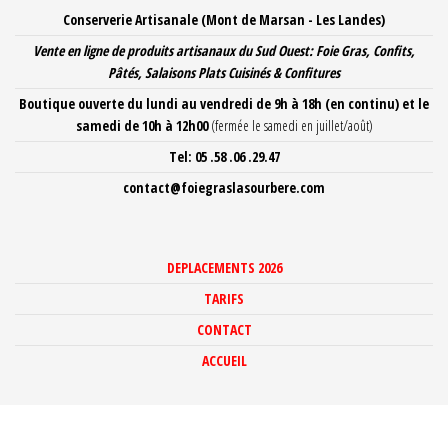
Aller
Conserverie Artisanale (Mont de Marsan - Les Landes)
au
Vente en ligne de produits artisanaux du Sud Ouest: Foie Gras, Confits,
contenu
Pâtés, Salaisons Plats Cuisinés
& Confitures
Boutique ouverte du lundi au vendredi de 9h à 18h
(en continu) et le
samedi de 10h à 12h00
(fermée le samedi en juillet/août)
Tel: 05 .58 .06 .29.47
contact@foiegraslasourbere.com
DEPLACEMENTS 2026
TARIFS
CONTACT
ACCUEIL