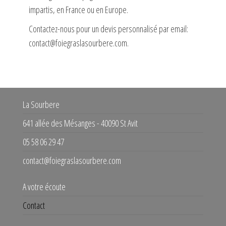
impartis, en France ou en Europe.
Contactez-nous pour un devis personnalisé par email:
contact@foiegraslasourbere.com.
La Sourbere
641 allée des Mésanges - 40090 St Avit
05 58 06 29 47
contact@foiegraslasourbere.com
A votre écoute
Contact