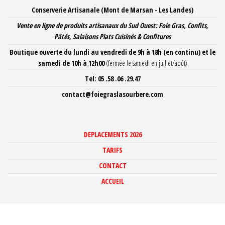
Aller
Conserverie Artisanale (Mont de Marsan - Les Landes)
au
Vente en ligne de produits artisanaux du Sud Ouest: Foie Gras, Confits,
contenu
Pâtés, Salaisons Plats Cuisinés
& Confitures
Boutique ouverte du lundi au vendredi de 9h à 18h
(en continu) et le
samedi de 10h à 12h00
(fermée le samedi en juillet/août)
Tel: 05 .58 .06 .29.47
contact@foiegraslasourbere.com
DEPLACEMENTS 2026
TARIFS
CONTACT
ACCUEIL