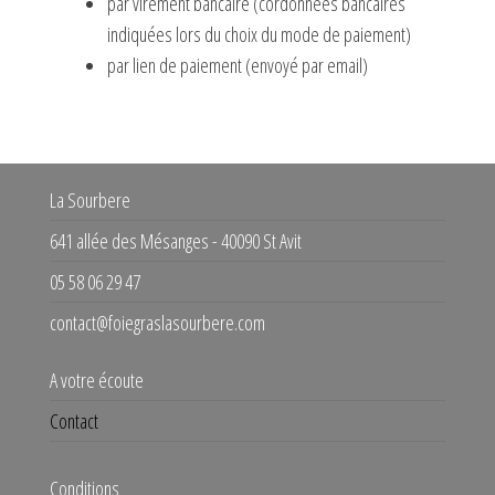
par virement bancaire (cordonnées bancaires
indiquées lors du choix du mode de paiement)
par lien de paiement (envoyé par email)
La Sourbere
641 allée des Mésanges - 40090 St Avit
05 58 06 29 47
contact@foiegraslasourbere.com
A votre écoute
Contact
Conditions