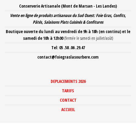
Aller
Conserverie Artisanale (Mont de Marsan - Les Landes)
au
Vente en ligne de produits artisanaux du Sud Ouest: Foie Gras, Confits,
contenu
Pâtés, Salaisons Plats Cuisinés
& Confitures
Boutique ouverte du lundi au vendredi de 9h à 18h
(en continu) et le
samedi de 10h à 12h00
(fermée le samedi en juillet/août)
Tel: 05 .58 .06 .29.47
contact@foiegraslasourbere.com
DEPLACEMENTS 2026
TARIFS
CONTACT
ACCUEIL