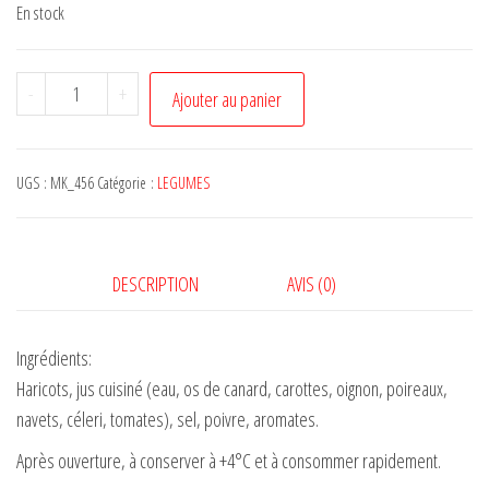
En stock
quantité
-
+
Ajouter au panier
de
HARICOTS
CUISINES
UGS :
MK_456
Catégorie :
LEGUMES
400
g
DESCRIPTION
AVIS (0)
Ingrédients:
Haricots, jus cuisiné (eau, os de canard, carottes, oignon, poireaux,
navets, céleri, tomates), sel, poivre, aromates.
Après ouverture, à conserver à +4°C et à consommer rapidement.