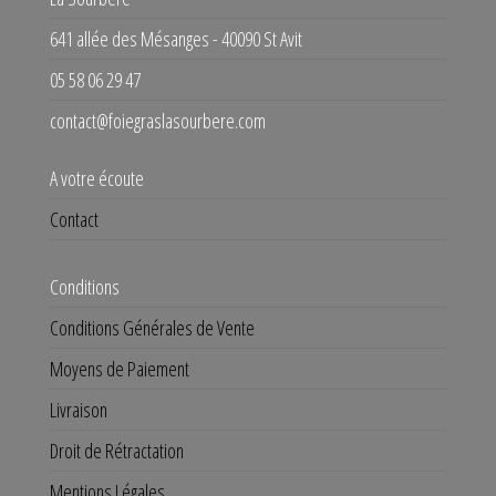
641 allée des Mésanges - 40090 St Avit
05 58 06 29 47
contact@foiegraslasourbere.com
A votre écoute
Contact
Conditions
Conditions Générales de Vente
Moyens de Paiement
Livraison
Droit de Rétractation
Mentions Légales