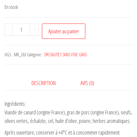
En stock
quantité
-
+
Ajouter au panier
de
LOT
DE
UGS :
MK_263
Catégorie :
SPECIALITES SANS FOIE GRAS
5
PATES
AUX
DESCRIPTION
AVIS (0)
OLIVES
5*125
Ingrédients:
g
Viande de canard (origine France), gras de porc (origine France), oeufs,
olives vertes, échalote, sel, huile d’olive, poivre, herbes aromatiques.
Après ouverture, conserver à +4°C et à consommer rapidement.