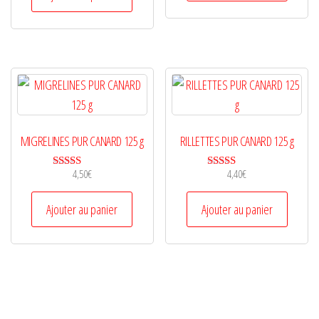
MIGRELINES PUR CANARD 125 g
RILLETTES PUR CANARD 125 g
4,50
€
4,40
€
Note
Note
5.00
4.25
sur 5
sur 5
Ajouter au panier
Ajouter au panier