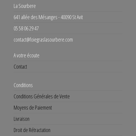
La Sourbere
641 allée des Mésanges - 40090 St Avit
05 58 06 29 47
contact@foiegraslasourbere.com
A votre écoute
Contact
Conditions
Conditions Générales de Vente
Moyens de Paiement
Livraison
Droit de Rétractation