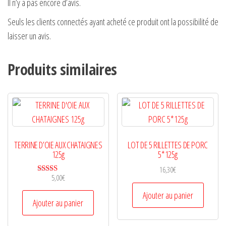
Il n’y a pas encore d’avis.
Seuls les clients connectés ayant acheté ce produit ont la possibilité de
laisser un avis.
Produits similaires
TERRINE D’OIE AUX CHATAIGNES
LOT DE 5 RILLETTES DE PORC
125g
5*125g
16,30
€
5,00
€
Note
5.00
Ajouter au panier
sur 5
Ajouter au panier