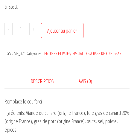
En stock
quantité
-
+
Ajouter au panier
de
MEDAILLON
AU
UGS :
MK_371
Catégories :
ENTREES ET PATES
,
SPECIALITES A BASE DE FOIE GRAS
FOIE
DE
CANARD
DESCRIPTION
AVIS (0)
190
g
Remplace le cou farci
Ingrédients: Viande de canard (origine France), foie gras de canard 20%
(origine France), gras de porc (origine France), œufs, sel, poivre,
épices.