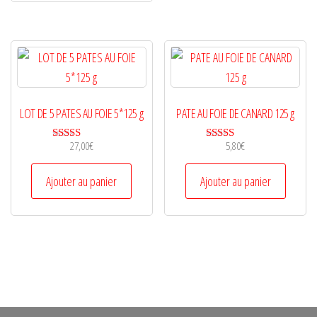
LOT DE 5 PATES AU FOIE 5*125 g
PATE AU FOIE DE CANARD 125 g
27,00
€
5,80
€
Note
Note
4.67
5.00
sur 5
sur 5
Ajouter au panier
Ajouter au panier