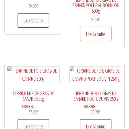
CANARD POCHE AU BOUILLON
58,00
€
500 g
58,00
€
Lire la suite
Lire la suite
TERRINE DE FOIE GRAS DE
TERRINE DE FOIE GRAS DE
CANARD 500g
CANARD POCHE AU VIN 250 g
57,00
€
29,50
€
Note
Note
5.00
5.00
sur 5
sur 5
Lire la suite
Lire la suite