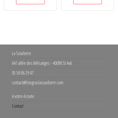
La Sourbere
641 allée des Mésanges - 40090 St Avit
05 58 06 29 47
contact@foiegraslasourbere.com
A votre écoute
Contact