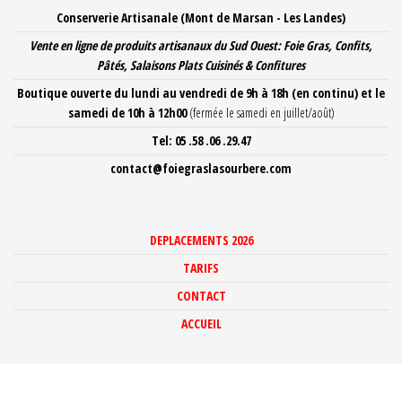
Aller
Conserverie Artisanale (Mont de Marsan - Les Landes)
au
Vente en ligne de produits artisanaux du Sud Ouest: Foie Gras, Confits,
contenu
Pâtés, Salaisons Plats Cuisinés
& Confitures
Boutique ouverte du lundi au vendredi de 9h à 18h
(en continu) et le
samedi de 10h à 12h00
(fermée le samedi en juillet/août)
Tel: 05 .58 .06 .29.47
contact@foiegraslasourbere.com
DEPLACEMENTS 2026
TARIFS
CONTACT
ACCUEIL